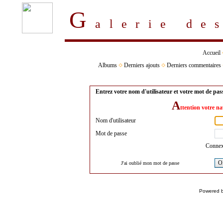
G
alerie d
Accueil
Albums
Derniers ajouts
Derniers commentaires
Entrez votre nom d'utilisateur et votre mot de pa
A
ttention votre na
Nom d'utilisateur
Mot de passe
Connex
O
J'ai oublié mon mot de passe
Powered 