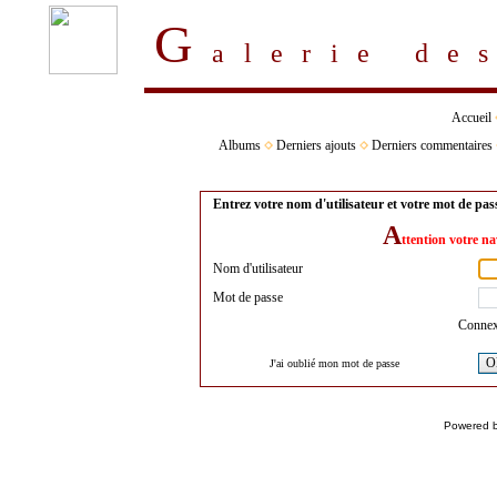
G
alerie d
Accueil
Albums
Derniers ajouts
Derniers commentaires
Entrez votre nom d'utilisateur et votre mot de pa
A
ttention votre na
Nom d'utilisateur
Mot de passe
Connex
O
J'ai oublié mon mot de passe
Powered 