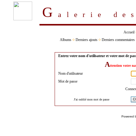
G
alerie d
Accueil
Albums
Derniers ajouts
Derniers commentaires
Entrez votre nom d'utilisateur et votre mot de pa
A
ttention votre na
Nom d'utilisateur
Mot de passe
Connex
O
J'ai oublié mon mot de passe
Powered 