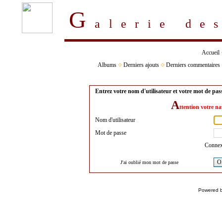
G
alerie d
Accueil
Albums
Derniers ajouts
Derniers commentaires
Entrez votre nom d'utilisateur et votre mot de pa
A
ttention votre na
Nom d'utilisateur
Mot de passe
Connex
O
J'ai oublié mon mot de passe
Powered 