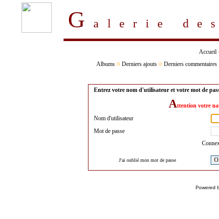
G
alerie d
Accueil
Albums
Derniers ajouts
Derniers commentaires
Entrez votre nom d'utilisateur et votre mot de pa
A
ttention votre na
Nom d'utilisateur
Mot de passe
Connex
O
J'ai oublié mon mot de passe
Powered 