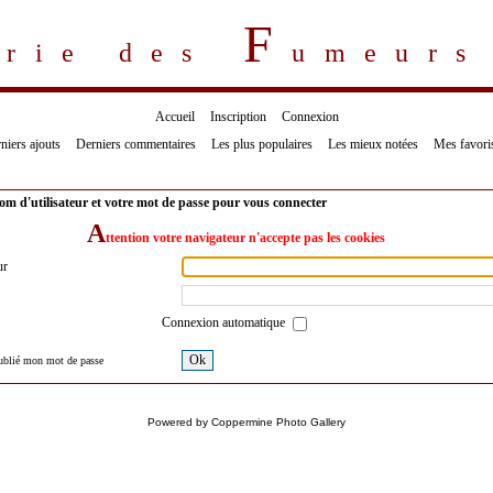
F
erie des
umeur
Accueil
Inscription
Connexion
niers ajouts
Derniers commentaires
Les plus populaires
Les mieux notées
Mes favori
om d'utilisateur et votre mot de passe pour vous connecter
A
ttention votre navigateur n'accepte pas les cookies
ur
Connexion automatique
Ok
oublié mon mot de passe
Powered by
Coppermine Photo Gallery