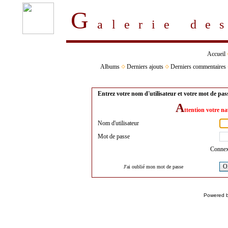
G
alerie d
Accueil
Albums
Derniers ajouts
Derniers commentaires
Entrez votre nom d'utilisateur et votre mot de pa
A
ttention votre na
Nom d'utilisateur
Mot de passe
Connex
O
J'ai oublié mon mot de passe
Powered 