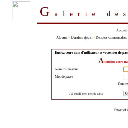
G
alerie d
Accueil
Albums
Derniers ajouts
Derniers commentaires
Entrez votre nom d'utilisateur et votre mot de pa
A
ttention votre na
Nom d'utilisateur
Mot de passe
Connex
O
J'ai oublié mon mot de passe
Powered 