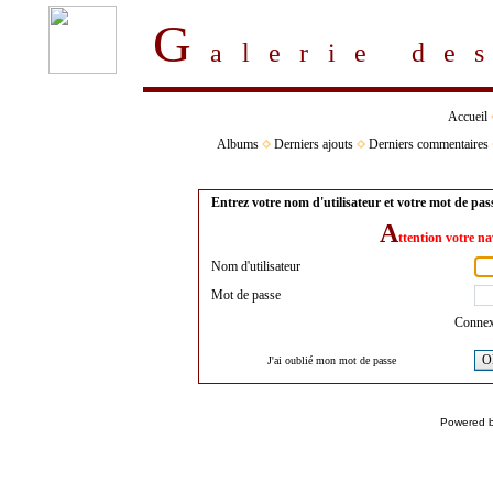
G
alerie d
Accueil
Albums
Derniers ajouts
Derniers commentaires
Entrez votre nom d'utilisateur et votre mot de pa
A
ttention votre na
Nom d'utilisateur
Mot de passe
Connex
O
J'ai oublié mon mot de passe
Powered 