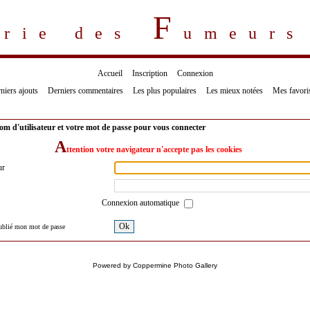
F
erie des
umeur
Accueil
Inscription
Connexion
niers ajouts
Derniers commentaires
Les plus populaires
Les mieux notées
Mes favori
om d'utilisateur et votre mot de passe pour vous connecter
A
ttention votre navigateur n'accepte pas les cookies
ur
Connexion automatique
Ok
oublié mon mot de passe
Powered by
Coppermine Photo Gallery