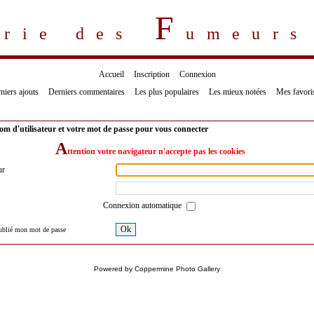
F
erie des
umeur
Accueil
Inscription
Connexion
niers ajouts
Derniers commentaires
Les plus populaires
Les mieux notées
Mes favori
om d'utilisateur et votre mot de passe pour vous connecter
A
ttention votre navigateur n'accepte pas les cookies
ur
Connexion automatique
Ok
oublié mon mot de passe
Powered by
Coppermine Photo Gallery