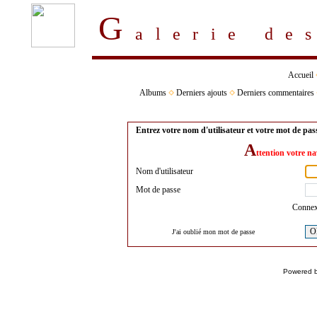
G
alerie d
Accueil
Albums
Derniers ajouts
Derniers commentaires
Entrez votre nom d'utilisateur et votre mot de pa
A
ttention votre na
Nom d'utilisateur
Mot de passe
Connex
O
J'ai oublié mon mot de passe
Powered 