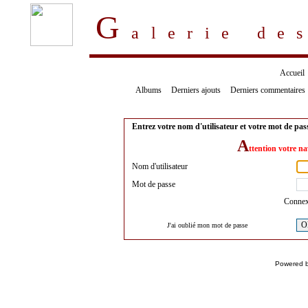
G
alerie d
Accueil
Albums
Derniers ajouts
Derniers commentaires
Entrez votre nom d'utilisateur et votre mot de pa
A
ttention votre na
Nom d'utilisateur
Mot de passe
Connex
O
J'ai oublié mon mot de passe
Powered 