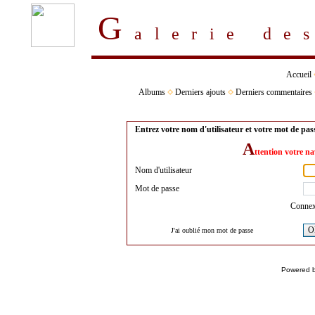
G
alerie d
Accueil
Albums
Derniers ajouts
Derniers commentaires
Entrez votre nom d'utilisateur et votre mot de pa
A
ttention votre na
Nom d'utilisateur
Mot de passe
Connex
O
J'ai oublié mon mot de passe
Powered 