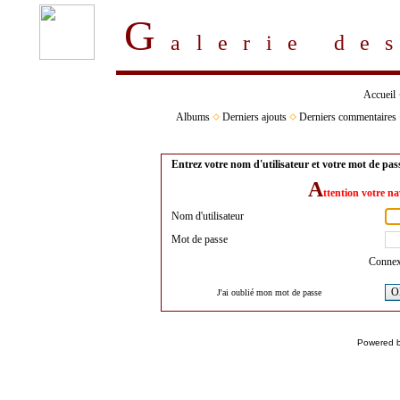
G
alerie d
Accueil
Albums
Derniers ajouts
Derniers commentaires
Entrez votre nom d'utilisateur et votre mot de pa
A
ttention votre na
Nom d'utilisateur
Mot de passe
Connex
O
J'ai oublié mon mot de passe
Powered 