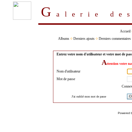
G
alerie d
Accueil
Albums
Derniers ajouts
Derniers commentaires
Entrez votre nom d'utilisateur et votre mot de pa
A
ttention votre na
Nom d'utilisateur
Mot de passe
Connex
O
J'ai oublié mon mot de passe
Powered 