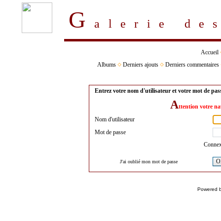
G
alerie d
Accueil
Albums
Derniers ajouts
Derniers commentaires
Entrez votre nom d'utilisateur et votre mot de pa
A
ttention votre na
Nom d'utilisateur
Mot de passe
Connex
O
J'ai oublié mon mot de passe
Powered 