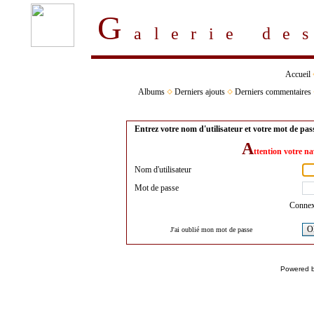
G
alerie d
Accueil
Albums
Derniers ajouts
Derniers commentaires
Entrez votre nom d'utilisateur et votre mot de pa
A
ttention votre na
Nom d'utilisateur
Mot de passe
Connex
O
J'ai oublié mon mot de passe
Powered 