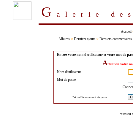
G
alerie d
Accueil
Albums
Derniers ajouts
Derniers commentaires
Entrez votre nom d'utilisateur et votre mot de pa
A
ttention votre na
Nom d'utilisateur
Mot de passe
Connex
O
J'ai oublié mon mot de passe
Powered 