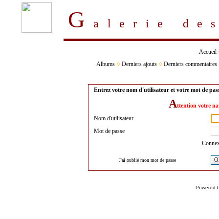
G
alerie d
Accueil
Albums
Derniers ajouts
Derniers commentaires
Entrez votre nom d'utilisateur et votre mot de pa
A
ttention votre na
Nom d'utilisateur
Mot de passe
Connex
O
J'ai oublié mon mot de passe
Powered 