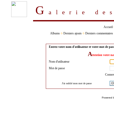
G
alerie d
Accueil
Albums
Derniers ajouts
Derniers commentaires
Entrez votre nom d'utilisateur et votre mot de pa
A
ttention votre na
Nom d'utilisateur
Mot de passe
Connex
O
J'ai oublié mon mot de passe
Powered 