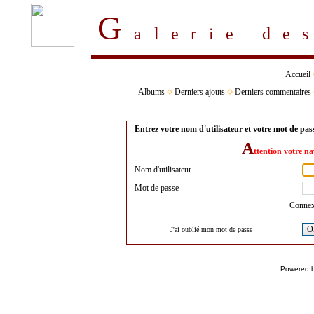
G
alerie d
Accueil
Albums
Derniers ajouts
Derniers commentaires
Entrez votre nom d'utilisateur et votre mot de pa
A
ttention votre na
Nom d'utilisateur
Mot de passe
Connex
O
J'ai oublié mon mot de passe
Powered 