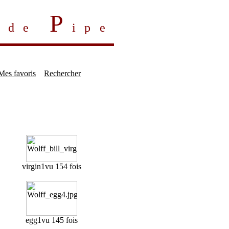
P
s de
ipe
Mes favoris
Rechercher
virgin1
vu 154 fois
egg1
vu 145 fois