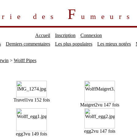
F
erie des
umeur
Accueil
Inscription
Connexion
s
Derniers commentaires
Les plus populaires
Les mieux notées
rwin
>
Wolff Pipes
Travel1
vu 152 fois
Maigret2
vu 147 fois
egg2
vu 147 fois
egg3
vu 149 fois