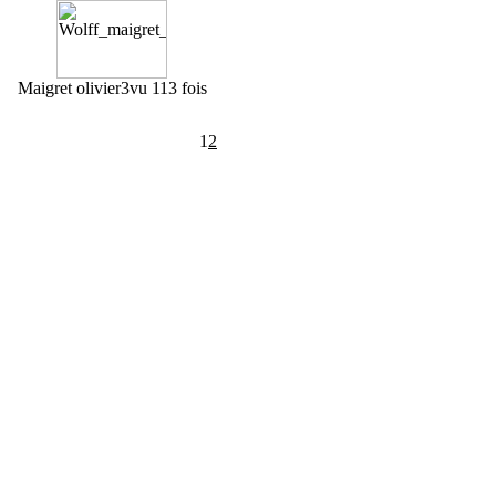
Maigret olivier3
vu 113 fois
1
2