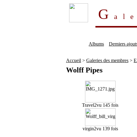
G
al
Albums
Derniers ajout
Accueil
>
Galeries des membres
>
E
Wolff Pipes
Travel2
vu 145 fois
virgin2
vu 139 fois