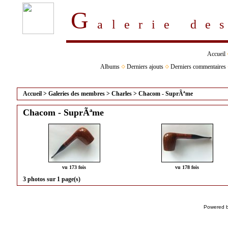
G
alerie d
Accueil
Albums
Derniers ajouts
Derniers commentaires
Accueil
>
Galeries des membres
>
Charles
>
Chacom - SuprÃªme
Chacom - SuprÃªme
vu 173 fois
vu 178 fois
3 photos sur 1 page(s)
Powered 