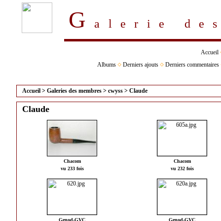
G
alerie d
Accueil
Albums
Derniers ajouts
Derniers commentaires
Accueil
>
Galeries des membres
>
cwyss
>
Claude
Claude
Chacom
Chacom
vu 233 fois
vu 232 fois
Genod-GVC
Genod-GVC