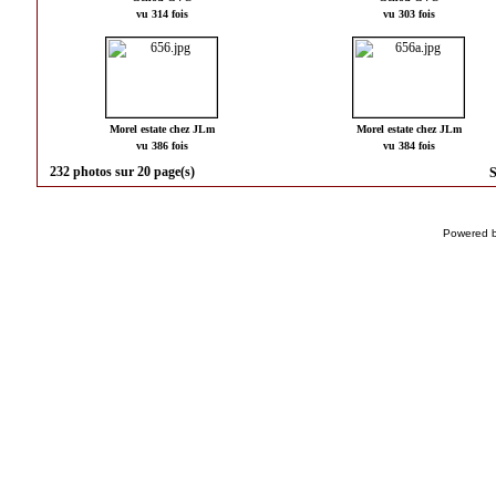
vu 314 fois
vu 303 fois
Morel estate chez JLm
Morel estate chez JLm
vu 386 fois
vu 384 fois
232 photos sur 20 page(s)
S
Powered 