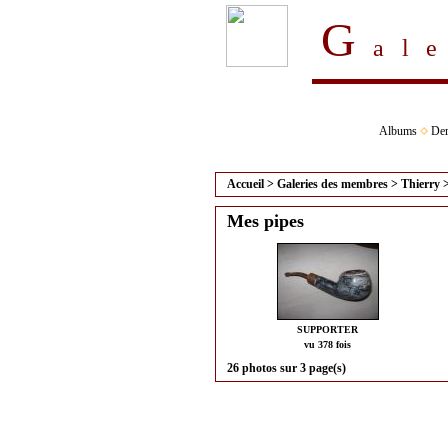
G
al
Albums
Der
Accueil
>
Galeries des membres
>
Thierry
Mes pipes
SUPPORTER
vu 378 fois
26 photos sur 3 page(s)