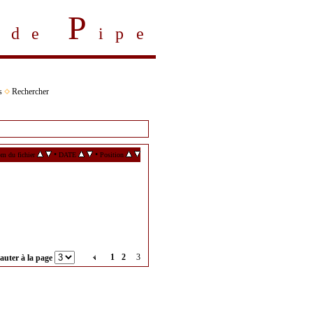
P
s de
ipe
s
Rechercher
•
•
m du fichier
DATE
Position
1
2
3
auter à la page