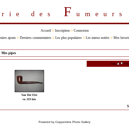
F
erie des
umeur
Accueil
Inscription
Connexion
niers ajouts
Derniers commentaires
Les plus populaires
Les mieux notées
Mes favori
>
Mes pipes
•
Titre
No
Van Der Elst
vu 319 fois
S
Powered by
Coppermine Photo Gallery