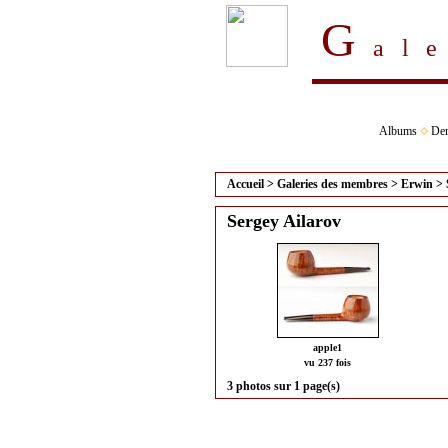
G
al
Albums
Der
Accueil
>
Galeries des membres
>
Erwin
>
Sergey Ailarov
apple1
vu 237 fois
3 photos sur 1 page(s)