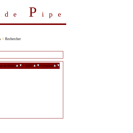
P
s de
ipe
s
Rechercher
•
•
m du fichier
DATE
Position