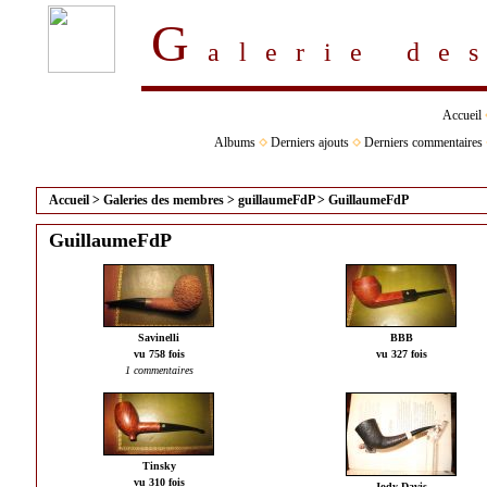
G
alerie d
Accueil
Albums
Derniers ajouts
Derniers commentaires
Accueil
>
Galeries des membres
>
guillaumeFdP
>
GuillaumeFdP
GuillaumeFdP
Savinelli
BBB
vu 758 fois
vu 327 fois
1 commentaires
Tinsky
vu 310 fois
Jody Davis