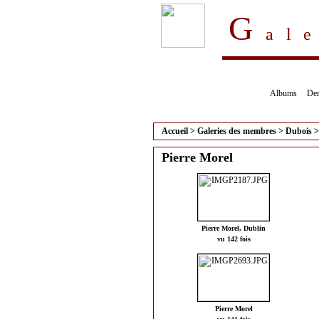
G
al
Albums
Der
Accueil
>
Galeries des membres
>
Dubois
Pierre Morel
Pierre Morel, Dublin
vu 142 fois
Pierre Morel