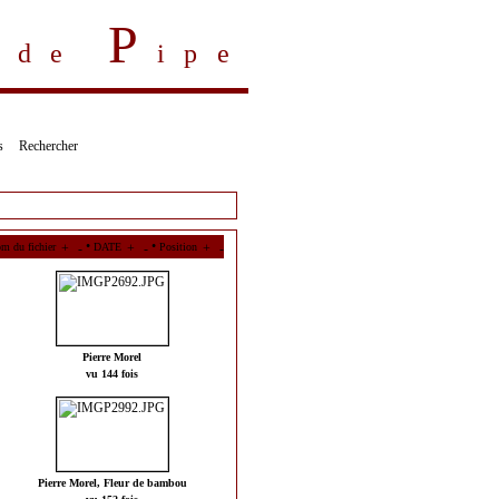
P
s de
ipe
s
Rechercher
•
•
m du fichier
DATE
Position
Pierre Morel
vu 144 fois
Pierre Morel, Fleur de bambou