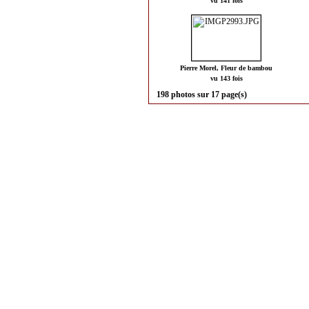
vu 141 fois
Pierre Morel, Fleur de bambou
vu 143 fois
198 photos sur 17 page(s)