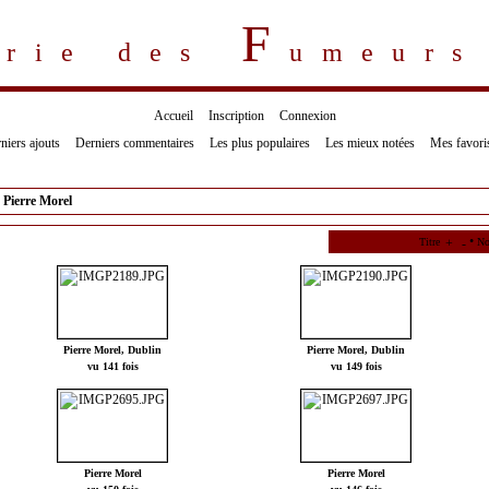
F
erie des
umeur
Accueil
Inscription
Connexion
niers ajouts
Derniers commentaires
Les plus populaires
Les mieux notées
Mes favori
>
Pierre Morel
•
Titre
No
Pierre Morel, Dublin
Pierre Morel, Dublin
vu 141 fois
vu 149 fois
Pierre Morel
Pierre Morel