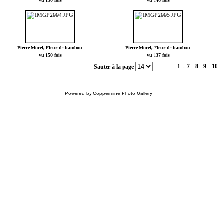
vu 150 fois
vu 146 fois
Pierre Morel, Fleur de bambou
Pierre Morel, Fleur de bambou
vu 150 fois
vu 137 fois
1
-
7
8
9
1
Sauter à la page
Powered by
Coppermine Photo Gallery