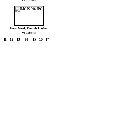
vu 152 fois
Pierre Morel, Fleur de bambou
vu 138 fois
0
11
12
13
14
15
16
17