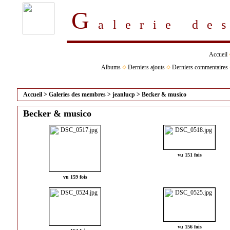
G
alerie d
Accueil
Albums
Derniers ajouts
Derniers commentaires
Accueil
>
Galeries des membres
>
jeanlucp
>
Becker & musico
Becker & musico
vu 151 fois
vu 159 fois
vu 156 fois