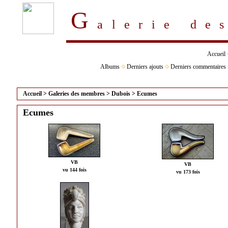
G
alerie d
Accueil
Albums
Derniers ajouts
Derniers commentaires
Accueil
>
Galeries des membres
>
Dubois
>
Ecumes
Ecumes
VB
VB
vu 144 fois
vu 173 fois