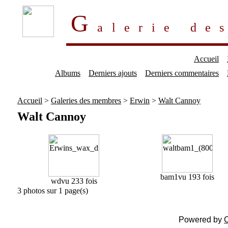
G
alerie d
Accueil
Albums
Derniers ajouts
Derniers commentaires
Accueil
>
Galeries des membres
>
Erwin
>
Walt Cannoy
Walt Cannoy
bam1
vu 193 fois
wd
vu 233 fois
3 photos sur 1 page(s)
Powered by
C