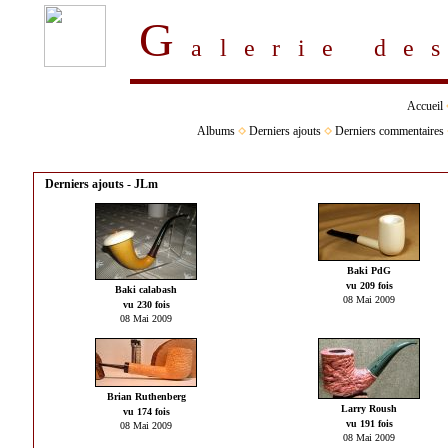
G
alerie d
Accueil
Albums
Derniers ajouts
Derniers commentaires
Derniers ajouts - JLm
Baki PdG
vu 209 fois
Baki calabash
08 Mai 2009
vu 230 fois
08 Mai 2009
Brian Ruthenberg
Larry Roush
vu 174 fois
vu 191 fois
08 Mai 2009
08 Mai 2009