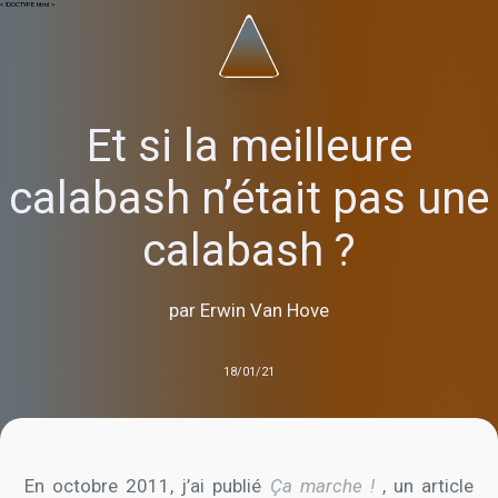
< !DOCTYPE html >
Et si la meilleure
calabash n’était pas une
calabash ?
par Erwin Van Hove
18/01/21
En octobre 2011, j’ai publié
Ça marche !
, un article