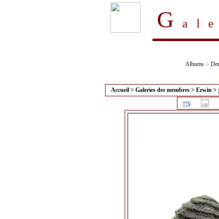
G
al
Albums
Der
Accueil
>
Galeries des membres
>
Erwin
>