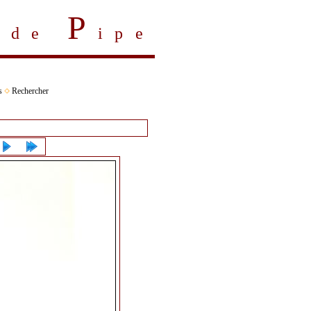
P
s de
ipe
s
Rechercher