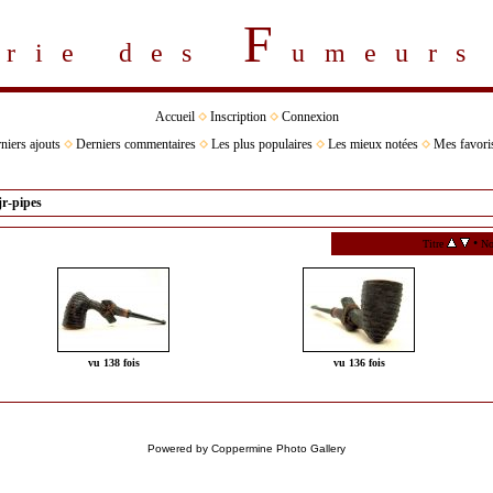
F
erie des
umeur
Accueil
Inscription
Connexion
niers ajouts
Derniers commentaires
Les plus populaires
Les mieux notées
Mes favori
jr-pipes
•
Titre
No
vu 138 fois
vu 136 fois
Powered by
Coppermine Photo Gallery