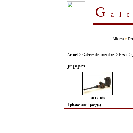
G
al
Albums
Der
Accueil
>
Galeries des membres
>
Erwin
>
jr-pipes
vu 135 fois
4 photos sur 1 page(s)