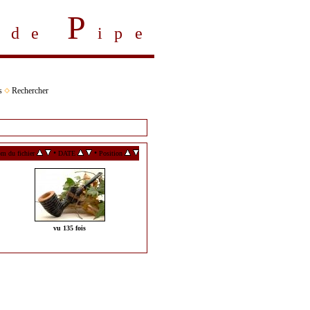
P
s de
ipe
s
Rechercher
•
•
m du fichier
DATE
Position
vu 135 fois