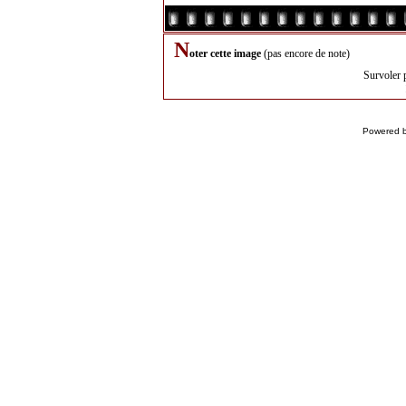
N
oter cette image
(pas encore de note)
Survoler 
Powered 