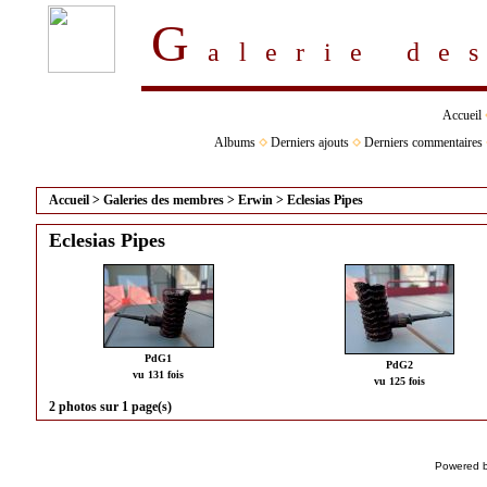
G
alerie d
Accueil
Albums
Derniers ajouts
Derniers commentaires
Accueil
>
Galeries des membres
>
Erwin
>
Eclesias Pipes
Eclesias Pipes
PdG1
PdG2
vu 131 fois
vu 125 fois
2 photos sur 1 page(s)
Powered 