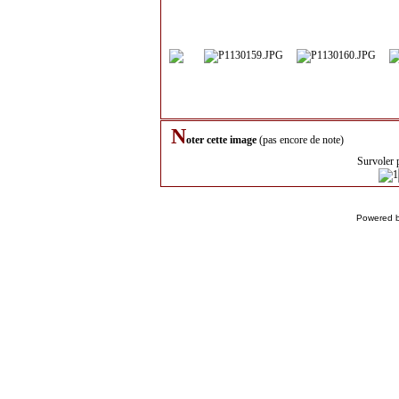
N
oter cette image
(pas encore de note)
Survoler 
Powered 