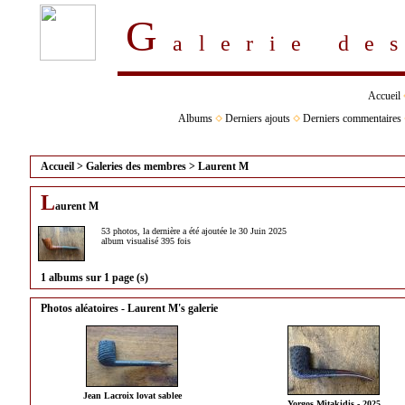
G
alerie d
Accueil
Albums
Derniers ajouts
Derniers commentaires
Accueil
>
Galeries des membres
>
Laurent M
L
aurent M
53 photos, la dernière a été ajoutée le 30 Juin 2025
album visualisé 395 fois
1 albums sur 1 page (s)
Photos aléatoires - Laurent M's galerie
Jean Lacroix lovat sablee
Yorgos Mitakidis - 2025