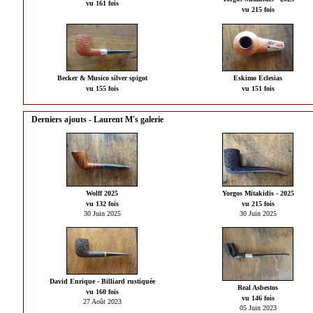
vu 161 fois
vu 215 fois
Becker & Musico silver spigot
Eskimo Eclesias
vu 155 fois
vu 151 fois
Derniers ajouts - Laurent M's galerie
Wolff 2025
Yorgos Mitakidis - 2025
vu 132 fois
vu 215 fois
30 Juin 2025
30 Juin 2025
David Enrique - Billiard rustiquée
Real Asbestos
vu 160 fois
vu 146 fois
27 Août 2023
05 Juin 2023