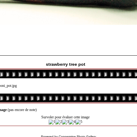
strawberry tree pot
image
(pas encore de note)
Survoler pour évaluer cette image
Powered by
Coppermine Photo Gallery