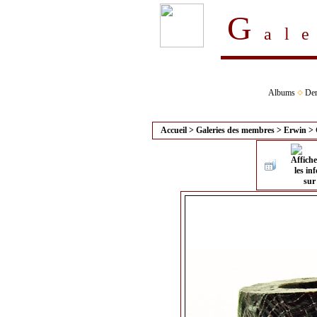
G
al
Albums
Der
Accueil
>
Galeries des membres
>
Erwin
>