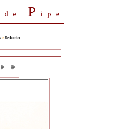
P
s de
ipe
s
Rechercher