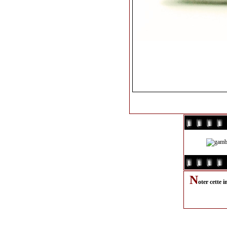
N
oter cette 