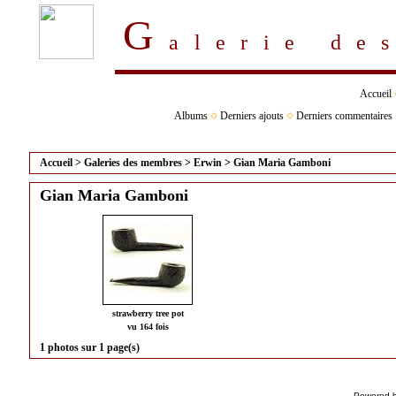
G
alerie d
Accueil
Albums
Derniers ajouts
Derniers commentaires
Accueil
>
Galeries des membres
>
Erwin
>
Gian Maria Gamboni
Gian Maria Gamboni
strawberry tree pot
vu 164 fois
1 photos sur 1 page(s)
Powered 