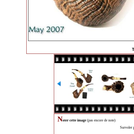
N
oter cette image
(pas encore de note)
Survoler 