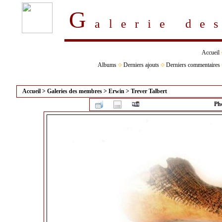
G
alerie d
Accueil
Albums
Derniers ajouts
Derniers commentaires
Accueil
>
Galeries des membres
>
Erwin
>
Trever Talbert
Pho