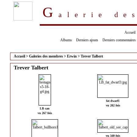
G
alerie d
Accueil
Albums
Derniers ajouts
Derniers commentaires
Accueil
>
Galeries des membres
>
Erwin
>
Trever Talbert
Trever Talbert
fat dwarf1
vu 202 fois
LB can
vu 267 fois
vu 340 fois