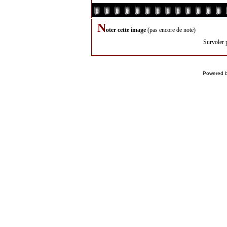
N
oter cette image
(pas encore de note)
Survoler 
Powered 