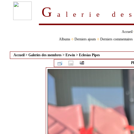
G
alerie d
Accueil
Albums
Derniers ajouts
Derniers commentaires
Accueil
>
Galeries des membres
>
Erwin
>
Eclesias Pipes
P