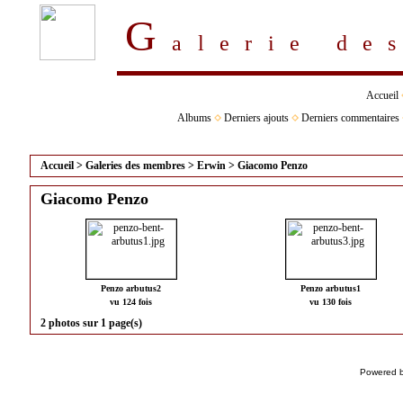
G
alerie d
Accueil
Albums
Derniers ajouts
Derniers commentaires
Accueil
>
Galeries des membres
>
Erwin
>
Giacomo Penzo
Giacomo Penzo
Penzo arbutus2
Penzo arbutus1
vu 124 fois
vu 130 fois
2 photos sur 1 page(s)
Powered 