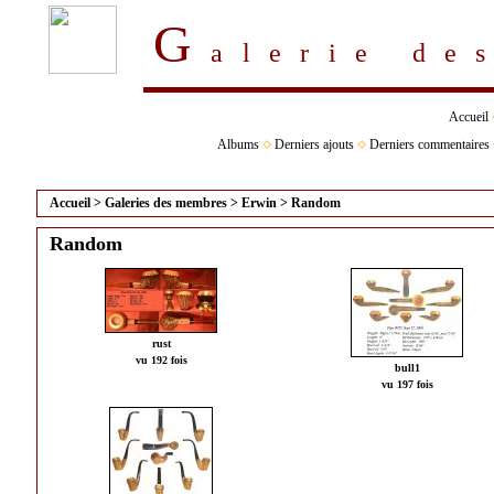
G
alerie d
Accueil
Albums
Derniers ajouts
Derniers commentaires
Accueil
>
Galeries des membres
>
Erwin
>
Random
Random
rust
vu 192 fois
bull1
vu 197 fois