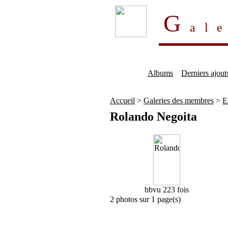
G
al
Albums
Derniers ajout
Accueil
>
Galeries des membres
>
E
Rolando Negoita
bb
vu 223 fois
2 photos sur 1 page(s)