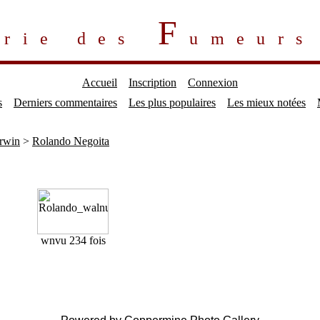
F
erie des
umeur
Accueil
Inscription
Connexion
s
Derniers commentaires
Les plus populaires
Les mieux notées
rwin
>
Rolando Negoita
wn
vu 234 fois