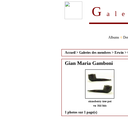
G
al
Albums
Der
Accueil
>
Galeries des membres
>
Erwin
>
Gian Maria Gamboni
strawberry tree pot
vu 164 fois
1 photos sur 1 page(s)