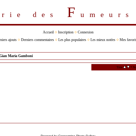
F
erie des
umeur
Accueil
Inscription
Connexion
niers ajouts
Derniers commentaires
Les plus populaires
Les mieux notées
Mes favori
Gian Maria Gamboni
•
Titre
No
Powered by
Coppermine Photo Gallery