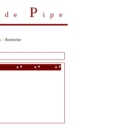
P
s de
ipe
s
Rechercher
•
•
m du fichier
DATE
Position