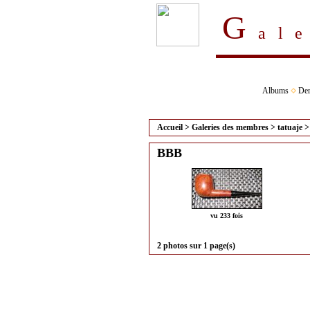
G
al
Albums
Der
Accueil
>
Galeries des membres
>
tatuaje
BBB
vu 233 fois
2 photos sur 1 page(s)