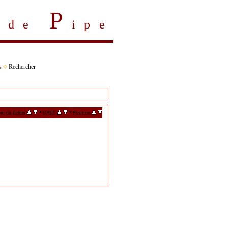
P
s de
ipe
s
Rechercher
•
•
m du fichier
DATE
Position