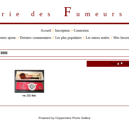
F
erie des
umeur
Accueil
Inscription
Connexion
niers ajouts
Derniers commentaires
Les plus populaires
Les mieux notées
Mes favori
>
BBB
•
Titre
No
vu 232 fois
Powered by
Coppermine Photo Gallery